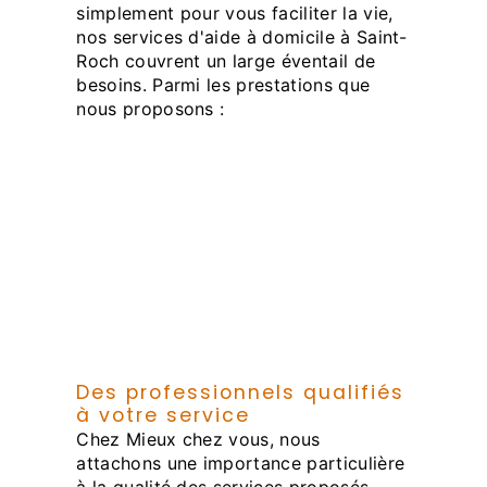
simplement pour vous faciliter la vie,
nos services d'aide à domicile à Saint-
Roch couvrent un large éventail de
besoins. Parmi les prestations que
nous proposons :
Aide à la toilette et à
l'habillement
Aide aux tâches ménagères
Aide aux courses et à la
préparation des repas
Accompagnement dans les
déplacements
Assistance administrative
Des professionnels qualifiés
à votre service
Chez Mieux chez vous, nous
attachons une importance particulière
à la qualité des services proposés.