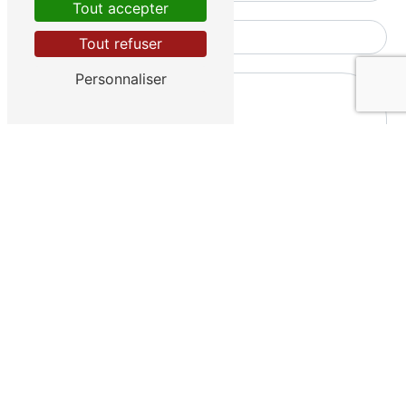
Tout accepter
Tout refuser
Personnaliser
Vous n'êtes pas un robot, veuillez répondre à cette
question : combien font zéro plus cinq ?
En cochant cette case, j'accepte les conditions
particulières ci-dessous **