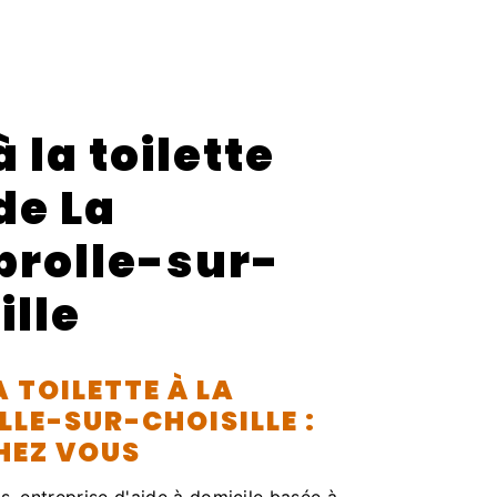
à la toilette
de La
rolle-sur-
ille
A TOILETTE À LA
LE-SUR-CHOISILLE :
HEZ VOUS