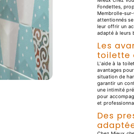
Mieux chez vous
Fondettes, prop
Membrolle-sur-C
attentionnés se
leur offrir un 
adapté à leurs 
Les ava
toilette
L'aide à la toi
avantages pour
situation de ha
garantir un con
une intimité pr
pour accompagne
et professionna
Des pre
adapté
Chez Mieux che