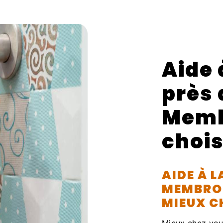
Aide 
près 
Memb
chois
AIDE À L
MEMBROL
MIEUX C