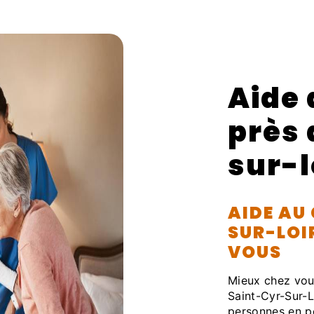
Aide
près 
sur-l
AIDE AU
SUR-LOI
VOUS
Mieux chez vous
Saint-Cyr-Sur-Lo
personnes en p