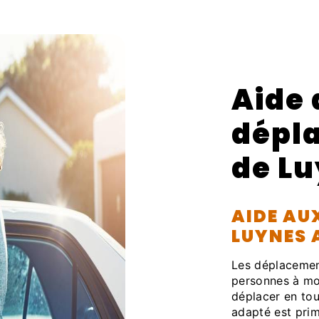
Aide
dépl
de L
AIDE AU
LUYNES 
Les déplacement
personnes à mob
déplacer en to
adapté est primo