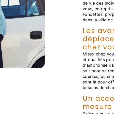
de vie des indi
vous, entrepris
Fondettes, pro
dans la ville de
Les ava
déplace
chez vo
Mieux chez vou
et qualifiés p
d'autonomie da
soit pour se re
courses, ou si
sont là pour of
besoins de cha
Un acc
mesure
Grâce à notre s